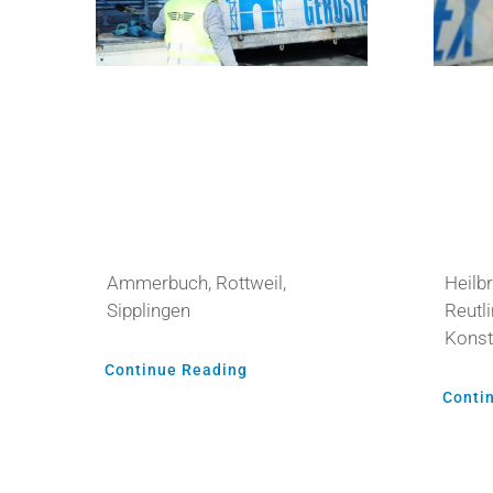
Gerüstbau-
Gerüs
Helfer
Kolon
Ammerbuch, Rottweil,
Heilb
Sipplingen
Reutli
Konst
Continue Reading
Conti