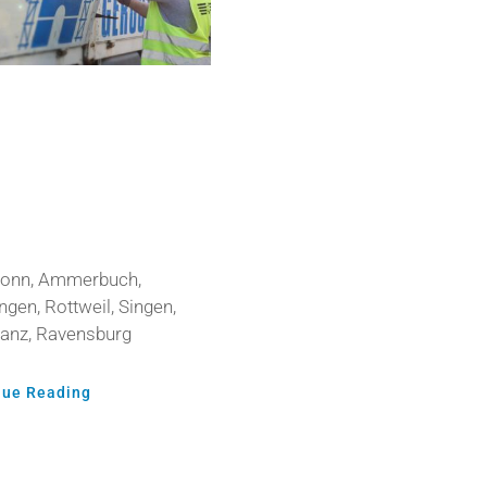
tbau-
nenführer
ronn, Ammerbuch,
ngen, Rottweil, Singen,
anz, Ravensburg
nue Reading