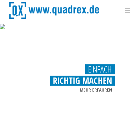
Zum
Inhalt
Toggl
springen
Navig
ÜBER UNS
LEISTUNGEN
EINFACH
RICHTIG MACHEN
PROJEKTE
MEHR ERFAHREN
KARRIERE
KONTAKT