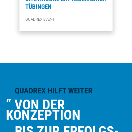
TÜBINGEN
QUADREX EVENT
QUADREX HILFT WEITER
“ VON DER
KONZEPTION
BIS ZUR ERFOLGS-